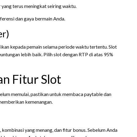
yang terus meningkat seiring waktu.
eferensi dan gaya bermain Anda.
er)
ikan kepada pemain selama periode waktu tertentu. Slot
untungan lebih baik. Pilih slot dengan RTP di atas 95%
n Fitur Slot
Sebelum memulai, pastikan untuk membaca paytable dan
 memberikan kemenangan.
, kombinasi yang menang, dan fitur bonus. Sebelum Anda