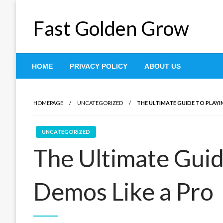
Skip
to
Fast Golden Grow
content
HOME
PRIVACY POLICY
ABOUT US
HOMEPAGE
UNCATEGORIZED
THE ULTIMATE GUIDE TO PLAYI
UNCATEGORIZED
The Ultimate Guide
Demos Like a Pro