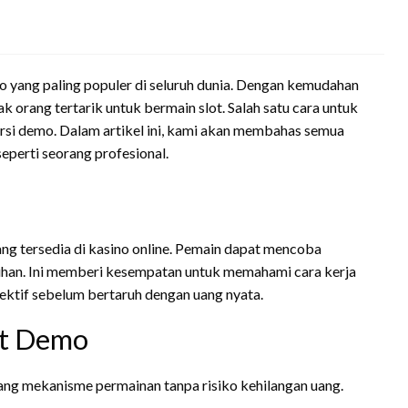
no yang paling populer di seluruh dunia. Dengan kemudahan
k orang tertarik untuk bermain slot. Salah satu cara untuk
si demo. Dalam artikel ini, kami akan membahas semua
eperti seorang profesional.
ang tersedia di kasino online. Pemain dapat mencoba
uhan. Ini memberi kesempatan untuk memahami cara kerja
efektif sebelum bertaruh dengan uang nyata.
ot Demo
ang mekanisme permainan tanpa risiko kehilangan uang.