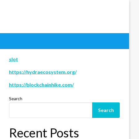
slot
https://hydraecosystem.org/
https://blockchainhike.com/
Search
Search
Recent Posts