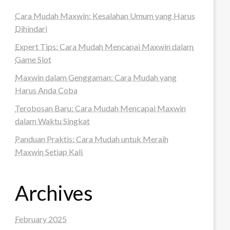
Cara Mudah Maxwin: Kesalahan Umum yang Harus
Dihindari
Expert Tips: Cara Mudah Mencapai Maxwin dalam
Game Slot
Maxwin dalam Genggaman: Cara Mudah yang
Harus Anda Coba
Terobosan Baru: Cara Mudah Mencapai Maxwin
dalam Waktu Singkat
Panduan Praktis: Cara Mudah untuk Meraih
Maxwin Setiap Kali
Archives
February 2025