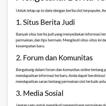
Untuk tetap up to date dengan berita slot terpopuler, 
1. Situs Berita Judi
Banyak situs berita judi yang menyediakan informasi ter
permainan, dan tips bermain. Mengikuti situs-situs ini
kesempatan baru.
2. Forum dan Komunitas
Bergabung dalam forum dan komunitas online tentang pe
mendapatkan informasi terbaru. Anda dapat berdiskusi 
mendapatkan saran tentang permainan slot terbaik untu
3. Media Sosial
Jangan ragu untuk mengikuti pengembang permainan dan 