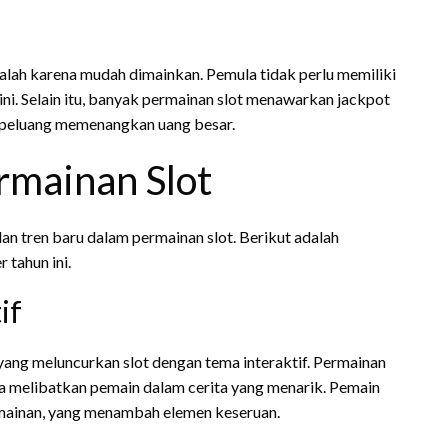
dalah karena mudah dimainkan. Pemula tidak perlu memiliki
ni. Selain itu, banyak permainan slot menawarkan jackpot
 peluang memenangkan uang besar.
rmainan Slot
an tren baru dalam permainan slot. Berikut adalah
 tahun ini.
if
ang meluncurkan slot dengan tema interaktif. Permainan
ga melibatkan pemain dalam cerita yang menarik. Pemain
mainan, yang menambah elemen keseruan.