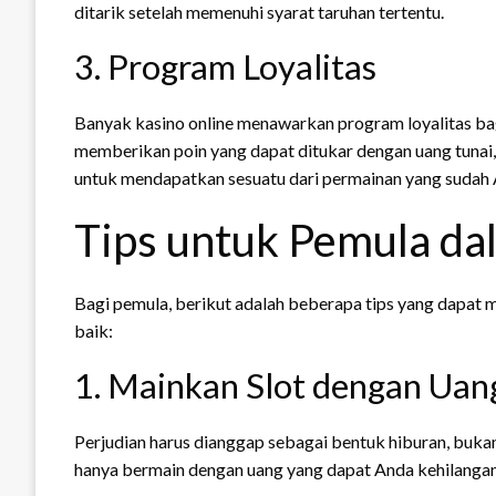
ditarik setelah memenuhi syarat taruhan tertentu.
3. Program Loyalitas
Banyak kasino online menawarkan program loyalitas bag
memberikan poin yang dapat ditukar dengan uang tunai, b
untuk mendapatkan sesuatu dari permainan yang sudah 
Tips untuk Pemula da
Bagi pemula, berikut adalah beberapa tips yang dapat
baik:
1. Mainkan Slot dengan Uan
Perjudian harus dianggap sebagai bentuk hiburan, buka
hanya bermain dengan uang yang dapat Anda kehilanga