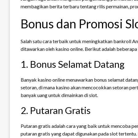
membagikan berita terbaru tentang rilis permainan, pr
Bonus dan Promosi Sl
Salah satu cara terbaik untuk meningkatkan bankroll 
ditawarkan oleh kasino online. Berikut adalah beberapa
1. Bonus Selamat Datang
Banyak kasino online menawarkan bonus selamat datan
setoran, di mana kasino akan mencocokkan setoran pert
banyak uang untuk dimainkan di slot.
2. Putaran Gratis
Putaran gratis adalah cara yang baik untuk mencoba per
putaran gratis yang dapat digunakan pada slot tertentu