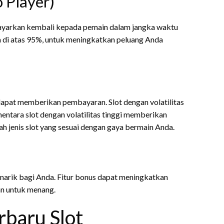
o Player)
ibayarkan kembali kepada pemain dalam jangka waktu
nya di atas 95%, untuk meningkatkan peluang Anda
 dapat memberikan pembayaran. Slot dengan volatilitas
entara slot dengan volatilitas tinggi memberikan
lah jenis slot yang sesuai dengan gaya bermain Anda.
menarik bagi Anda. Fitur bonus dapat meningkatkan
n untuk menang.
rbaru Slot